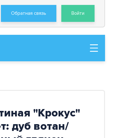
Обратная связь
Войти
тиная "Крокус"
т: дуб вотан/