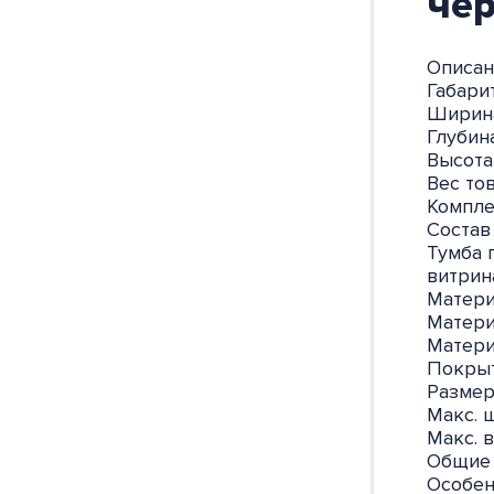
че
Описан
Габари
Ширина
Глубина
Высота
Вес тов
Компле
Состав
Тумба 
витрин
Матер
Матери
Матери
Покрыт
Разме
Макс. 
Макс. в
Общие
Особен