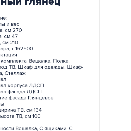
рный глянец
ие:
ты и вес
, см 270
, см 47
, см 210
ара, г 162500
ктация
 комплекта: Вешалка, Полка,
под ТВ, Шкаф для одежды, Шкаф-
а, Стеллаж
иал
ал корпуса ЛДСП
ал фасада ЛДСП
ие фасада Глянцевое
ры
ширина ТВ, см 134
ысота ТВ, см 100
ности Вешалка, С ящиками, С