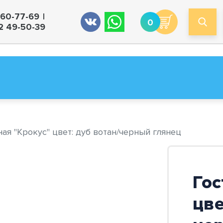
260-77-69
0
2 49-50-39
ая "Крокус" цвет: дуб вотан/черный глянец
Гос
цве