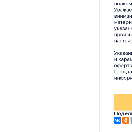
полкам
Уважае
вниман
матери
указан
произв
настоя
Указан
и хара
оферто
Гражда
информ
Подели